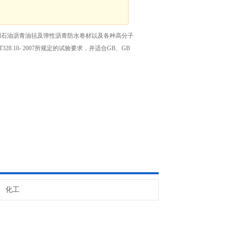
测石油沥青油毡及弹性沥青防水卷材以及各种高分子
8.10- 2007所规定的试验要求，并适合GB、GB
化工