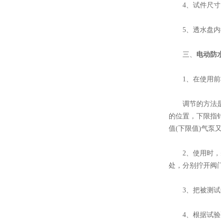
4、试件尺寸：15
5、透水盘内径
多功能拉拔试验仪
三、
电动防
1、在使用前根
调节的方法是：
的位置，下限指针
gw40钢筋弯曲试验机
值(下限值)气泵
2、使用时，先
处，分别拧开阀门
3、把被测试件
GW-40E钢筋弯曲试验机
4、根据试验要