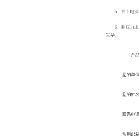
5、插上电源插
6、到压力上*
完毕。
胶粘剂拉拔试验仪
产
您的单
高分子搭接缝不透水仪
您的姓
联系电
瓷砖胶砂浆腻子拉拔试验仪
常用邮