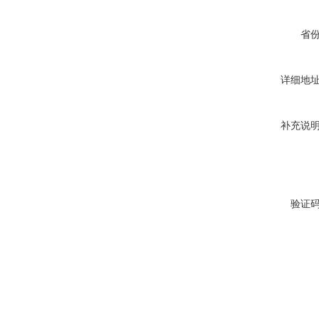
省
详细地
2026新标准陶瓷砖断裂模数
抗折试验机7寸屏
补充说
验证
新标准电动数显防水卷材搭
接缝不透水仪