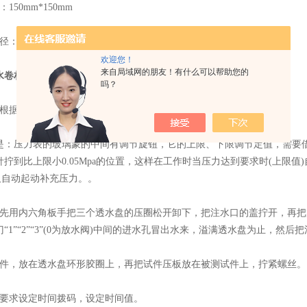
0mm*150mm
：φ92mm
欢迎您！
来自局域网的朋友！有什么可以帮助您的
水卷材不透水仪
操作步骤
吗？
据试件的试验要求把压力表调整好。
压力表的玻璃蒙的中间有调节旋钮，它的上限、下限调节定值，需要借
拧到比上限小0.05Mpa的位置，这样在工作时当压力达到要求时(上限
又自动起动补充压力。。
用内六角板手把三个透水盘的压圈松开卸下，把注水口的盖拧开，再把放
“1”“2”“3”(0为放水阀)中间的进水孔冒出水来，溢满透水盘为止，然后
，放在透水盘环形胶圈上，再把试件压板放在被测试件上，拧紧螺丝。
求设定时间拨码，设定时间值。