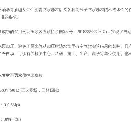
青油毡及弹性沥青防水卷材以及各种高分子防水卷材的不透水性的仪器，可满足
标准的要求。
的采用气动压紧装置获得了国家(号：201822200976.X)，实现了
加压，避免了原来气动加压时透水盘里有空气对实验结果的影响。具有
了全自动，可供有关检测中心、科研、施工、生产、教学等单位使用。也可在
水卷材不透水仪
技术参数
0V 50HZ(三火零线，三相四线)
0.6Mpa
3件(一组)