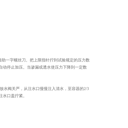
助一字螺丝刀。把上限指针拧到试验规定的压力数
值)自动停止加压。当渗漏或透水使压力下降到一定数
水阀关严，从注水口慢慢注入清水，至容器的2/3
把注水口盖拧紧。